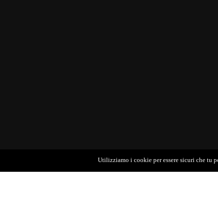
Bergamo giugno e agosto 2019 New York
e Fayettville giugno 2019
Utilizziamo i cookie per essere sicuri che tu p
Francesco Micheli Director © 2017 All rights reserved.
Powered by
dkwe