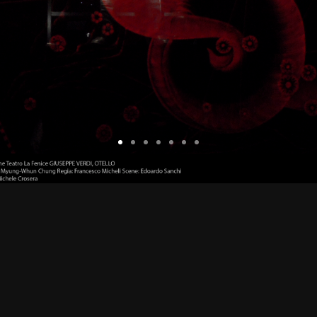
Fondazione Teatro La Fenice GIUSEPPE VERDI, OTELLO
Direttore: Myung-Whun Chung Regia: Francesco Micheli Scene: Edoardo Sanchi
Photo ©Michele Crosera