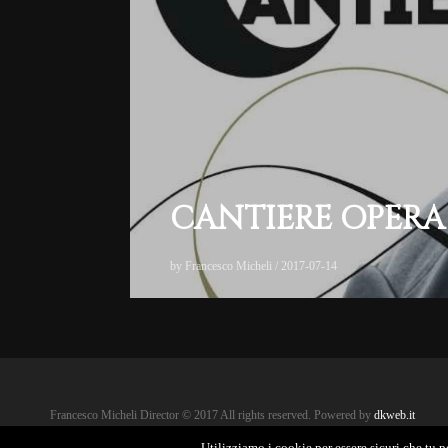
CANTIERE OPERA
by
Francesco Micheli
/
2017-07-14
Francesco Micheli Director © 2017 All rights reserved.
Powered by
dkweb.it
Utilizziamo i cookie per essere sicuri che tu p