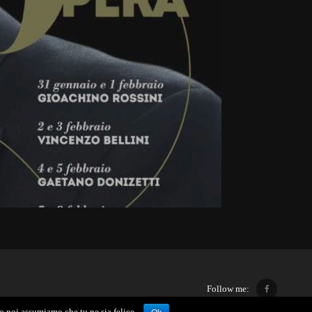
Follow me:
to noi assumiamo che tu ne sia felice.